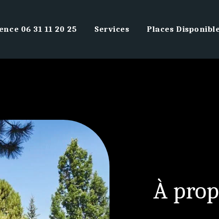
ence 06 31 11 20 25
Services
Places Disponibl
À prop